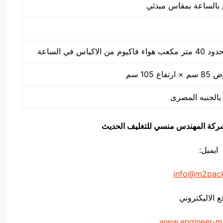
كياس في الساعة
يق شركة المهندس منسي للتغليف الحديث
ايميل:
info@m2pac
ع الاليكتروني
www.engineer-m