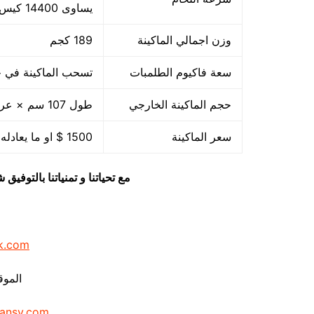
يساوى 14400 كيس بالساعة بمقاس مبدئي
وزن اجمالي الماكينة
189 كجم
سعة فاكيوم الطلمبات
تسحب الماكينة في حدود 40 متر مكعب هواء فاكيوم من الا
حجم الماكينة الخارجي
طول 107 سم × عرض 85 سم × ارتفاع 105 سم
سعر الماكينة
1500 $ او ما يعادله بالجنيه المصرى
مع تحياتنا و تمنياتنا بالتوف
k.com
الموق
ansy.com