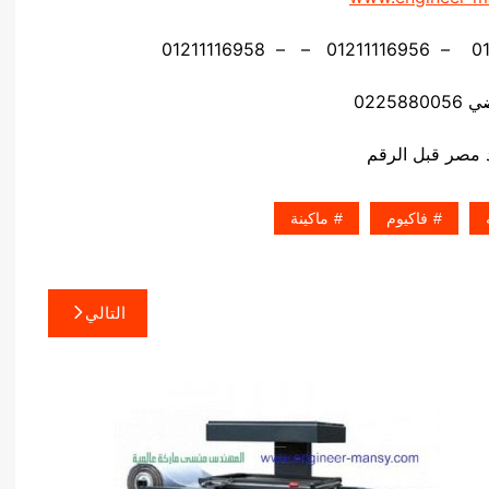
02258
فاكيوم
ماكينة
التالي