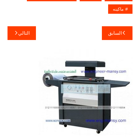
ماكينه
تصفّح
السابق
التالي
المقالات