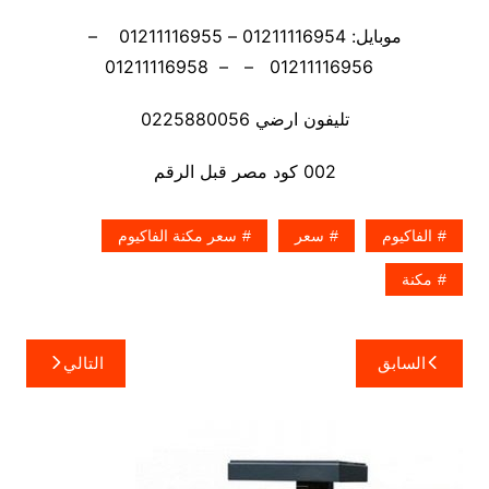
موبايل: 01211116954 – 01211116955 –
01211116956 – – 01211116958
تليفون ارضي 0225880056
002 كود مصر قبل الرقم
الفاكيوم
سعر
سعر مكنة الفاكيوم
مكنة
تصفّح
السابق
التالي
المقالات