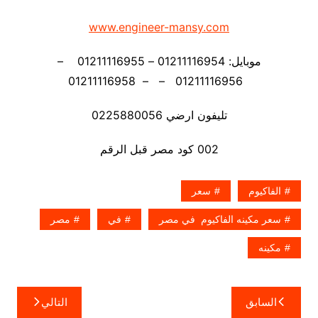
www.engineer-mansy.com
موبايل: 01211116954 – 01211116955 –
01211116956 – – 01211116958
تليفون ارضي 0225880056
002 كود مصر قبل الرقم
الفاكيوم
سعر
سعر مكينه الفاكيوم في مصر
في
مصر
مكينه
تصفّح
السابق
التالي