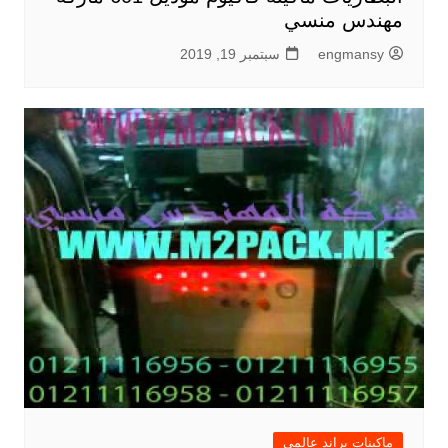
مهندس منسي
engmansy
سبتمبر 19, 2019
ماكينات براند عالمي