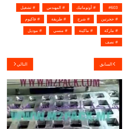
603
أوتوماتيك
المهندس
تشغيل
حجرتين
شرح
طريقة
فاكيوم
ماركة
ماكينة
منسي
موديل
نصف
تصفّح
السابق
التالي
المقالات