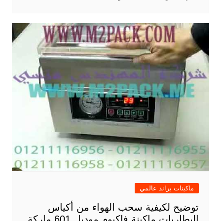
ماكينات براند عالمي
توضيح لكيفية سحب الهواء من أكياس
البطاريات ماكينة فاكيوم موديل 601 ماركة