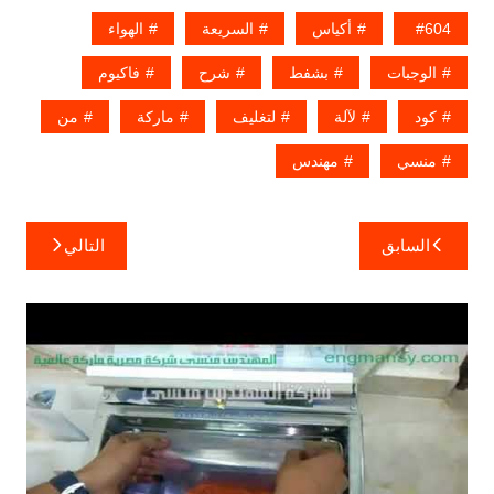
604
أكياس
السريعة
الهواء
الوجبات
بشفط
شرح
فاكيوم
كود
لآلة
لتغليف
ماركة
من
منسي
مهندس
تصفّح
السابق
التالي
المقالات