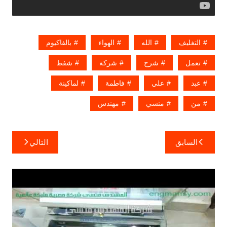
التغليف
الله
الهواء
بالفاكيوم
تعمل
شرح
شركة
شفط
عبد
علي
فاطمة
لماكينة
من
منسي
مهندس
تصفّح
السابق
التالي
المقالات