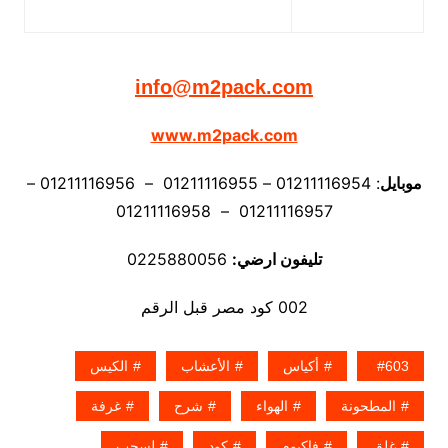
info@m2pack.com
www.m2pack.com
موبايل
: 01211116954 – 01211116955 – 01211116956 –
01211116957 – 01211116958
تليفون ارضي:
0225880056
002 كود مصر قبل الرقم
603
أكياس
الأعشاب
الكيس
المطحونة
الهواء
شرح
غرفة
غلق
فاكيوم
كود
لسحب