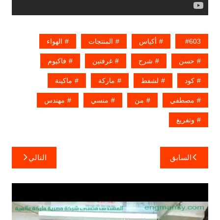
603
أكياس
المنتجات
الهواء
حسن
شرح
غرفتين
فاكيوم
كود
لشفط
ماركة
ماكينة
مصطفي
من
منسي
مهندس
وتفريغ
تصفّح
السابق
التالي
المقالات