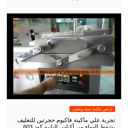
ارخص ماكينة تعبئة وتغليف
تجربة علي ماكينة فاكيوم حجرتين للتغليف
بشفط الهواء من أكياس البانيه كود 603