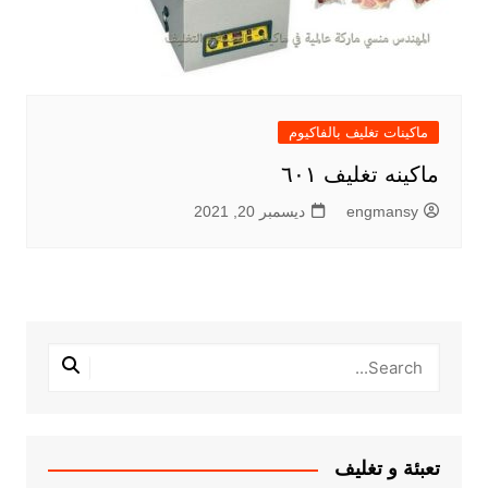
ماكينات تغليف بالفاكيوم
ماكينه تغليف ٦٠١
engmansy
ديسمبر 20, 2021
تعبئة و تغليف