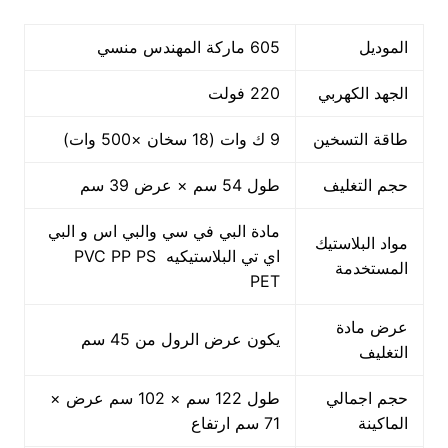
الموديل
605 ماركة المهندس منسي
الجهد الكهربي
220 فولت
طاقة التسخين
9 ك وات (18 سخان ×500 وات)
حجم التغليف
طول 54 سم × عرض 39 سم
مادة البي في سي والبي اس و البي
مواد البلاستيك
اي تي البلاستيكيه PVC PP PS
المستخدمة
PET
عرض مادة
يكون عرض الرول من 45 سم
التغليف
حجم اجمالي
طول 122 سم × 102 سم عرض ×
الماكينة
71 سم ارتفاع