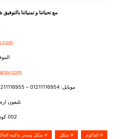
مع تحياتنا و تمنياتنا بالتوف
k.com
الموق
ansy.com
موبايل: 01211116954 – 01211116955 – 01211116956 – – 01211116958
تليفون ارضي 80056
002 كود مصر قبل الرقم
الفاكوم
شكل
شكل وسعر ماكينة الفاك