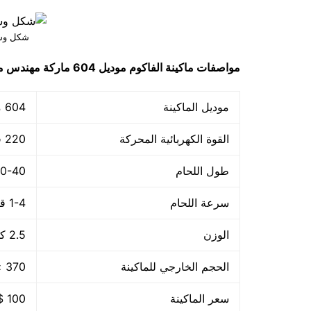
شكل وسع
مواصفات
ماكينة الفاكوم
موديل 604
ماركة مهندس 
موديل الماكينة
604 ماركة مهندس منسي
القوة الكهربائية المحركة
220 فولت – 50هرتز
طول اللحام
30-40 م
سرعة اللحام
1-4 قطعة/الدقيقة
الوزن
2.5 كجم
الحجم الخارجي للماكينة
370 × 140 × 73 مم
سعر الماكينة
100 $ او ما يعادله بالجنيه المصرى