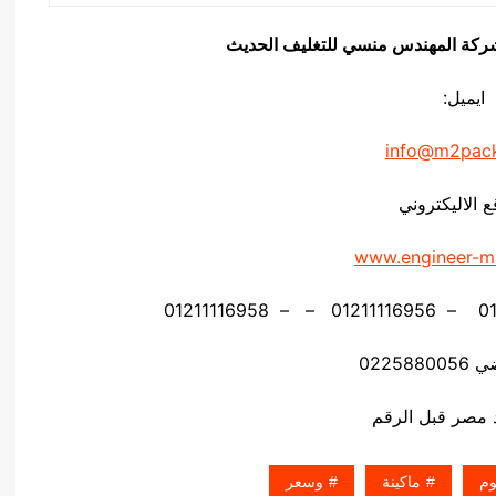
يق شركة المهندس منسي للتغليف الحديث
ايميل:
info@m2pac
ع الاليكتروني
www.engineer-m
02258
وم
ماكينة
وسعر