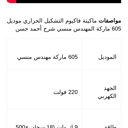
مواصفات
ماكينة فاكيوم التشكيل الحراري موديل
605 ماركة المهندس منسي شرح أحمد حسن
الموديل
605 ماركة مهندس منسي
الجهد
220 فولت
الكهربي
طاقة
9 ك وات (18 سخان ×500