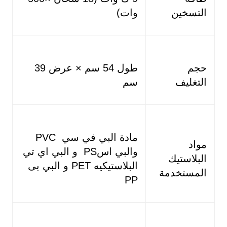
التسخين
وات)
حجم
طول 54 سم × عرض 39
التغليف
سم
مادة البي في سي PVC
مواد
والبي اسPS و البي اي تي
البلاستيك
البلاستيكيه PET و البي بى
المستخدمة
PP