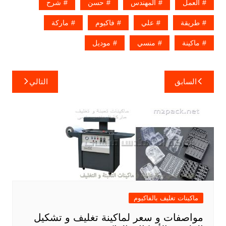
العمل
المهندس
حسن
شرح
طريقة
علي
فاكيوم
ماركة
ماكينة
منسي
موديل
تصفّح
السابق
التالي
المقالات
ماكينات تغليف بالفاكيوم
مواصفات و سعر لماكينة تغليف و تشكيل