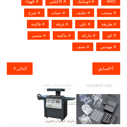
601
أتوماتيك
الأكياس
الهواء
بسحب
تغليف
حماده
شرح
طريقة
علي
غرفة
فاكينة
كود
ماركة
ماكينة
منسي
مهندس
نصف
تصفّح
السابق
التالي
المقالات