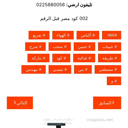
تليفون ارضي:
0225880056
002 كود مصر قبل الرقم
604
أكياس
الهواء
تفريغ
حبيبات
حسن
سحب
شرح
طريقة
غذائية
كود
ماركة
مصطفي
من
منسي
مهندس
و
تصفّح
السابق
التالي
المقالات