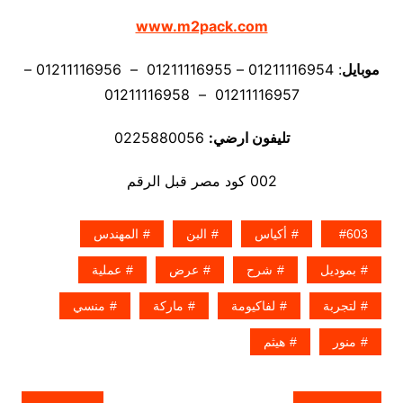
www.m2pack.com
موبايل
: 01211116954 – 01211116955 – 01211116956 –
01211116957 – 01211116958
تليفون ارضي:
0225880056
002 كود مصر قبل الرقم
603
أكياس
البن
المهندس
بموديل
شرح
عرض
عملية
لتجربة
لفاكيومة
ماركة
منسي
منور
هيثم