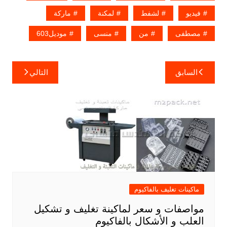
فيديو
لشفط
لمكنة
ماركة
مصطفى
من
منسى
موديل603
تصفّح
السابق
التالي
المقالات
ماكينات تغليف بالفاكيوم
مواصفات و سعر لماكينة تغليف و تشكيل
العلب و الأشكال بالفاكيوم