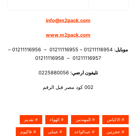
info@m2pack.com
www.m2pack.com
موبايل
: 01211116954 – 01211116955 – 01211116956 –
01211116957 – 01211116958
تليفون ارضي:
0225880056
002 كود مصر قبل الرقم
الاكياس
المهندس
الهواء
تقديم
حجرتين
عبدالواحد
عملى
فاكيوم