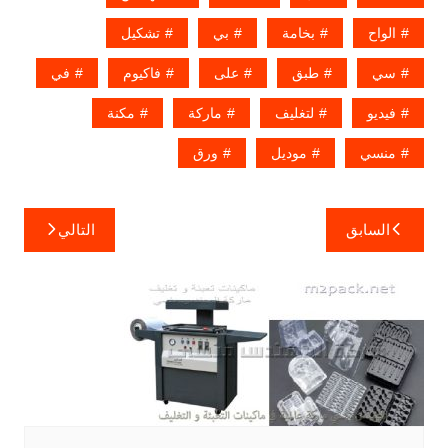
الواح
بخامة
بي
تشكيل
سي
طبق
على
فاكيوم
في
فيديو
لتغليف
ماركة
مكنة
منسي
موديل
ورق
تصفّح
السابق
التالي
المقالات