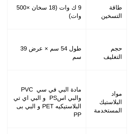
طاقة
9 ك وات (18 سخان ×500
التسخين
وات)
حجم
طول 54 سم × عرض 39
التغليف
سم
مادة البي في سي PVC
مواد
والبي اسPS و البي اي تي
البلاستيك
البلاستيكيه PET و البي بى
المستخدمة
PP