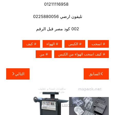
01211116958
تليفون ارضي 0225880056
002 كود مصر قبل الرقم
اسحب
الكيس
الهواء
كيف
كيف اسحب الهواء من الكيس
من
تصفّح
السابق
التالي
المقالات