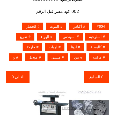
002 كود مصر قبل الرقم
604
أكياس
البيوت
الخضار
الملوخية
المهندس
الهواء
تفريغ
كالبسلة
لدينا
لربات
ماركة
ماكينة
من
منسي
موديل
و
تصفّح
السابق
التالي
المقالات