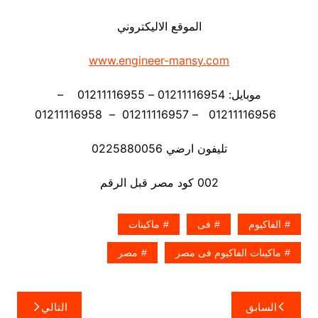
الموقع الاليكتروني
www.engineer-mansy.com
موبايل: 01211116954 – 01211116955 –
01211116956 – 01211116957 – 01211116958
تليفون ارضي 0225880056
002 كود مصر قبل الرقم
الفاكيوم
فى
ماكينات
ماكينات الفاكيوم فى مصر
مصر
تصفّح
السابق
التالي