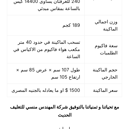
240 للغرفتان يساوى 14400 كيس
بالساعة بمقاس مبدئي
وزن اجمالي
189 كجم
الماكينة
تسحب الماكينة في حدود 40 متر
سعة فاكيوم
مكعب هواء فاكيوم من الاكياس في
الطلمبات
الساعة
حجم الماكينة
طول 107 سم × عرض 85 سم ×
الخارجي
ارتفاع 105 سم
سعر الماكينة
1500 $ او ما يعادله بالجنيه المصرى
مع تحياتنا و تمنياتنا بالتوفيق شركة المهندس منسي للتغليف
الحديث
ايميل: