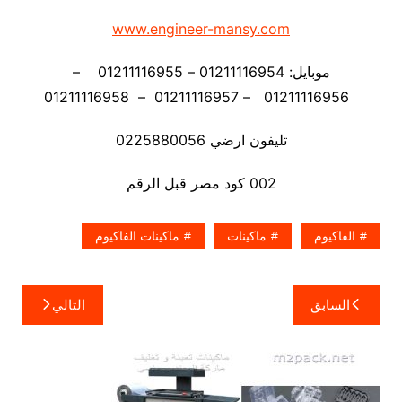
www.engineer-mansy.com
موبايل: 01211116954 – 01211116955 –
01211116956 – 01211116957 – 01211116958
تليفون ارضي 0225880056
002 كود مصر قبل الرقم
الفاكيوم
ماكينات
ماكينات الفاكيوم
تصفّح
السابق
التالي
المقالات