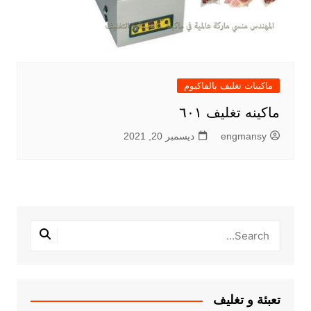
ماكينات تغليف بالفاكيوم
ماكينه تغليف ٦٠١
engmansy
ديسمبر 20, 2021
تعبئة و تغليف