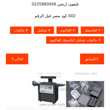
تليفون ارضي 0225880056
002 كود مصر قبل الرقم
البلاستيك
الفاكيوم
تشكيل
ماكينات
ماكينات تشكيل البلاستيك الفاكيوم
تصفّح
السابق
التالي
المقالات