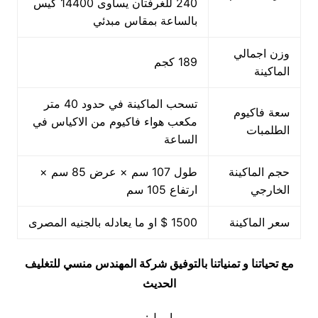
240 للغرفتان يساوى 14400 كيس
بالساعة بمقاس مبدئي
وزن اجمالي
189 كجم
الماكينة
تسحب الماكينة في حدود 40 متر
سعة فاكيوم
مكعب هواء فاكيوم من الاكياس في
الطلمبات
الساعة
حجم الماكينة
طول 107 سم × عرض 85 سم ×
الخارجي
ارتفاع 105 سم
سعر الماكينة
1500 $ او ما يعادله بالجنيه المصرى
مع تحياتنا و تمنياتنا بالتوفيق شركة المهندس منسي للتغليف
الحديث
ايميل: