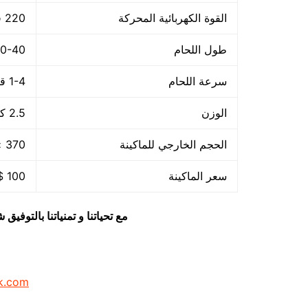
القوة الكهربائية المحركة
220 فولت – 50هرتز
طول اللحام
30-40 م
سرعة اللحام
1-4 قطعة/الدقيقة
الوزن
2.5 كجم
الحجم الخارجي للماكينة
370 × 140 × 73 مم
سعر الماكينة
100 $ او ما يعادله بالجنيه المصرى
مع تحياتنا و تمنياتنا بالتوف
k.com