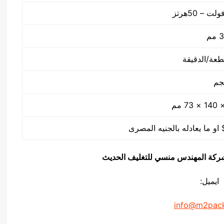
م
يق شركة المهندس منسي للتغليف الحديث
ايميل:
info@m2pac