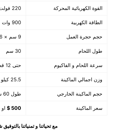
القوة الكهربائية المحركة
220 فولت
الطاقة الكهربية
900 وات +800 واط لحام
حجم حجرة العمل
9 سم × 36 سم × 32 سم
طول اللحام
30 سم
سرعة اللحام و الفاكيوم
حتى 12 قطعة بالدقيقة اى 720 بالساعة او حسب حجم القطعة
وزن اجمالي الماكينة
25.5 كيلو
حجم الماكينة الخارجي
طول 60 سم × عرض 56 سم × ارتفاع 60 سم
سعر الماكينة
500 $
او م
مع تحياتنا و تمنياتنا بالتوف