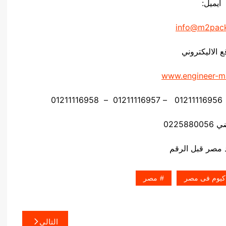
ايميل:
info@m2pac
ع الاليكتروني
www.engineer-m
02258
اكيوم فى مصر
مصر
التالي