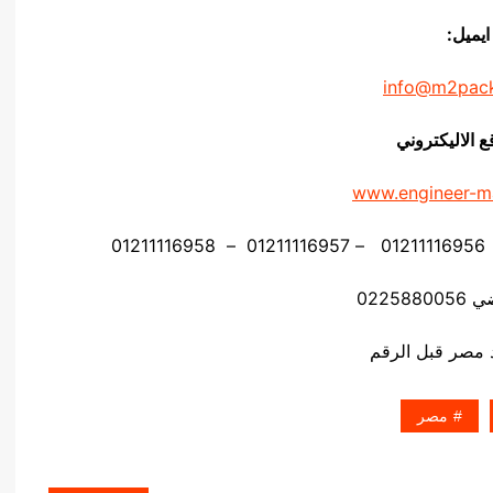
ايميل:
info@m2pac
ع الاليكتروني
www.engineer-m
02258
مصر