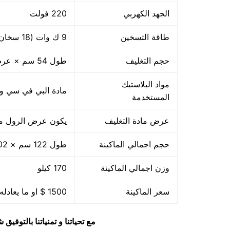
الجهد الكهربي
220 فولت
طاقة التسخين
9 ك وات (18 سخان ×500 وات)
حجم التغليف
طول 54 سم × عرض 39 سم
مواد البلاستيك
مادة البي في سي والبي ا
المستخدمة
عرض مادة التغليف
يكون عرض الرول من 45
حجم اجمالي الماكينة
طول 122 سم × 102 سم عرض × 71 سم ارتفاع
وزن اجمالي الماكينة
170 كيلو
سعر الماكينة
1500 $ او ما يعادله بالجنيه المصرى
مع تحياتنا و تمنياتنا بالتوف