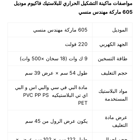
مواصفات
ماكينة التشكيل الحراري للبلاستيك فاكيوم
موديل
605 ماركة مهندس منسي
الموديل
605 ماركة مهندس منسي
الجهد الكهربي
220 فولت
طاقة التسخين
9 ك وات (18 سخان ×500 وات)
حجم التغليف
طول 54 سم × عرض 39 سم
مادة البي في سي والبي اس و البي
مواد البلاستيك
اي تي البلاستيكيه PVC PP PS
المستخدمة
PET
عرض مادة
يكون عرض الرول من 45 سم
التغليف
حجم اجمالي
طول 122 سم × 102 سم عرض ×