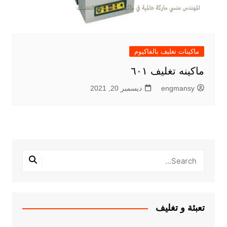
ماكينات تغليف بالفاكيوم
ماكينه تغليف ٦٠١
engmansy
ديسمبر 20, 2021
تعبئة و تغليف