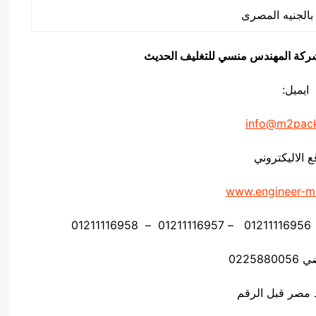
يق شركة المهندس منسي للتغليف الحديث
ايميل:
info@m2pac
ع الاليكتروني
www.engineer-m
02258