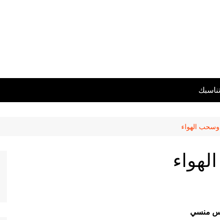
تناسبك
 وسحب الهواء
لهواء