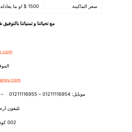
سعر الماكينة
1500 $ او ما يعادله بالجنيه المصرى
مع تحياتنا و تمنياتنا بالتوف
k.com
الموق
ansy.com
موبايل: 01211116954 – 01211116955 – 01211116956 – 01211116957 – 01211116958
تليفون ارضي 80056
002 كود مصر قبل الرقم