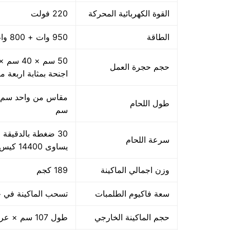
القوة الكهربائية المحركة
220 فولت
الطاقة
950 وات + 800 واط اللحام
حجم حجرة العمل
اجنحة بمثابة اربعة م
طول اللحام
سم
سرعة اللحام
يساوى 14400 كيس بالساعة بمقاس مبدئي
وزن اجمالي الماكينة
189 كجم
سعة فاكيوم الطلمبات
تسحب الماكينة في حدود 40 متر مكعب هواء فاكيوم من الا
حجم الماكينة الخارجي
طول 107 سم × عرض 85 سم × ارتفاع 105 سم