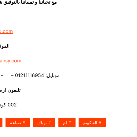
مع تحياتنا و تمنياتنا بالتوف
k.com
الموق
ansy.com
موبايل: 01211116954 – – 01211116956 – – 01211116958
تليفون ارضي 80056
002 كود مصر قبل الرقم
الفاكيوم
ام
توباك
صناعة