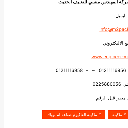
يق شركة المهندس منسي للتغليف الحديث
ايميل:
info@m2pac
ع الاليكتروني
www.engineer-m
02258
ماكينة
ماكينة الفاكيوم صناعة ام توباك