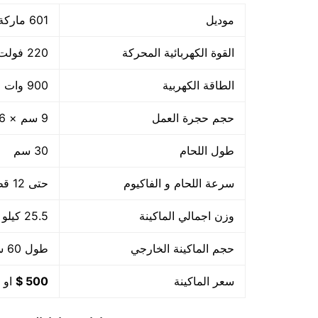
موديل
601 ماركة مهندس منسي
القوة الكهربائية المحركة
220 فولت
الطاقة الكهربية
900 وات +800 واط لحام
حجم حجرة العمل
9 سم × 36 سم × 32 سم
طول اللحام
30 سم
سرعة اللحام و الفاكيوم
حتى 12 قطعة بالدقيقة اى 720 بالساعة او حسب حجم القطعة
وزن اجمالي الماكينة
25.5 كيلو
حجم الماكينة الخارجي
طول 60 سم × عرض 56 سم × ارتفاع 60 سم
سعر الماكينة
500 $
او م