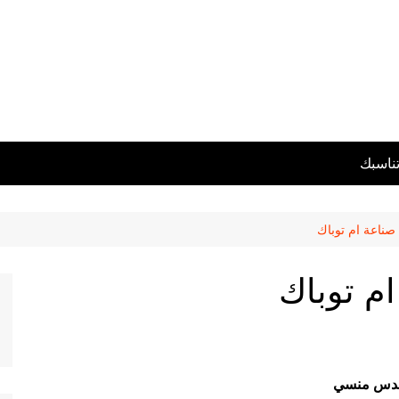
تناسبك
 صناعة ام توباك
ام توباك