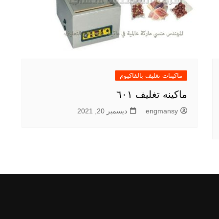
ماكينات تغليف بالفاكيوم
ماكينه تغليف ٦٠١
engmansy
ديسمبر 20, 2021