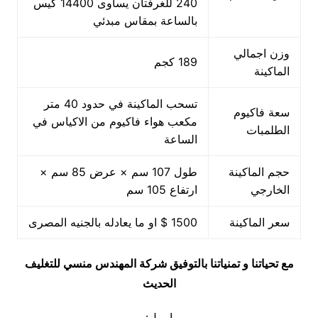
240 للغرفتان يساوى 14400 كيس
بالساعة بمقاس مبدئي
وزن اجمالي
189 كجم
الماكينة
تسحب الماكينة في حدود 40 متر
سعة فاكيوم
مكعب هواء فاكيوم من الاكياس في
الطلمبات
الساعة
حجم الماكينة
طول 107 سم × عرض 85 سم ×
الخارجي
ارتفاع 105 سم
سعر الماكينة
1500 $ او ما يعادله بالجنيه المصرى
مع تحياتنا و تمنياتنا بالتوفيق شركة المهندس منسي للتغليف
الحديث
ايميل: