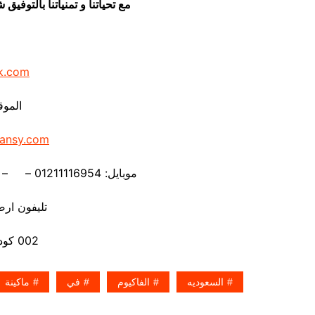
مع تحياتنا و تمنياتنا بالتوف
k.com
الموق
ansy.com
موبايل: 01211116954 – – 01211116956 – – 01211116958
تليفون ارضي 80056
002 كود مصر قبل الرقم
السعوديه
الفاكيوم
في
ماكينة