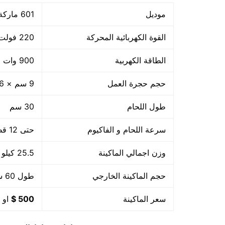
موديل
601 ماركة مهندس منسي
القوة الكهربائية المحركة
220 فولت
الطاقة الكهربية
900 وات +800 واط لحام
حجم حجرة العمل
9 سم × 36 سم × 32 سم
طول اللحام
30 سم
سرعة اللحام و الفاكيوم
حتى 12 قطعة بالدقيقة اى 720 بالساعة او حسب حجم القطعة
وزن اجمالي الماكينة
25.5 كيلو
حجم الماكينة الخارجي
طول 60 سم × عرض 56 سم × ارتفاع 60 سم
سعر الماكينة
500 $
او م