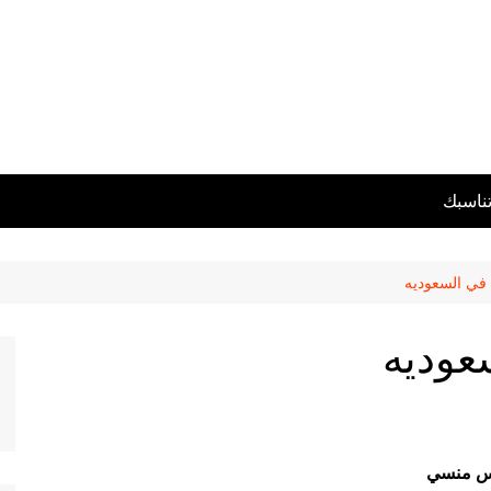
تناسبك
م في السعوديه
سعوديه