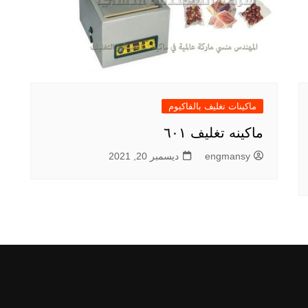
ماكينات تغليف بالفاكيوم
ماكينه تغليف ٦٠١
engmansy
ديسمبر 20, 2021