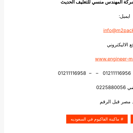
يق شركة المهندس منسي للتغليف الحديث
ايميل:
info@m2pac
ع الاليكتروني
www.engineer-m
02258
ماكينة الفاكيوم في السعوديه