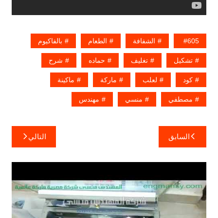
605
الشفافة
الطعام
بالفاكيوم
تشكيل
تغليف
حماده
شرح
كود
لعلب
ماركة
ماكينة
مصطفي
منسي
مهندس
تصفّح
السابق
التالي
المقالات