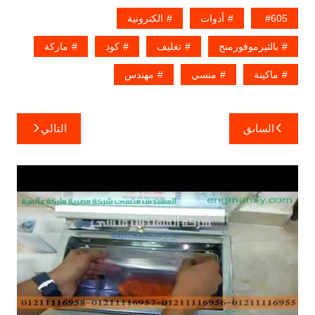
605
أدوات
الكترونية
بالثيرموفورمنج
تغليف
كود
ماركة
ماكينة
منسي
مهندس
تصفّح
السابق
التالي
المقالات