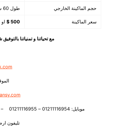
حجم الماكينة الخارجي
طول 60 سم × عرض 56 سم × ارتفاع 60 سم
سعر الماكينة
500 $
او م
مع تحياتنا و تمنياتنا بالتوف
k.com
الموق
ansy.com
موبايل: 01211116954 – 01211116955 – 01211116956 – 01211116957 – 01211116958
تليفون ارضي 80056