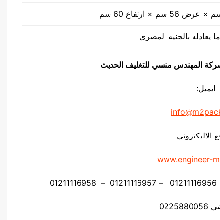
ا يعادله بالجنيه المصرى
يق شركة المهندس منسي للتغليف الحديث
ايميل:
info@m2pac
ع الاليكتروني
www.engineer-m
02258