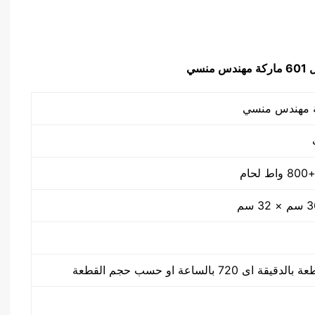
دس منسي