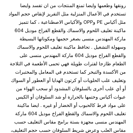
رونقها وطعمها وايضا تمنع المنتجات من ان تفسد وايضا
تستخدم في الأعمال المنزلية مثل التفريز لإنقاص حجم المواد
مثل أكياس PE وOPP والأكياس الاصطناعية ، كما تتميز
ماكينة تغليف اللحوم والاسماك والقطع الفراخ موديل 604
ماركة المهندس منسى بصغر حجمها ومكوناتها البسيطة
وسهولة التشغيل . تحافظ ماكينة تغليف اللحوم والاسماك
والقطع الفراخ موديل 604 ماركة المهندس منسى على
الطعام طازجا لفترات طويلة فهي تحمى الأطعمة في الثلاجة
من الأكسدة والتبخر كما تستخدم في المعامل والمختبرات
وتغليف علب الحلويات أو كرتون الهدايا أو العطور أو السواك
أو أي علب أخرى بالسلوفان المشدود أو سحب الهواء من
عبوات أكياس وختمها بالحرارة أو شد السلوفان أو الكيس
على مواد فرط كالحبوب أو الخضار أو غيره . ايضا ماكينة
تغليف اللحوم والاسماك والقطع الفراخ موديل 604 ماركة
المهندس منسى مجهزة بستة برامج مقاس التغليف حسب
مقاس العلب وعرض شريط السلوفان حسب حجم التغليف،