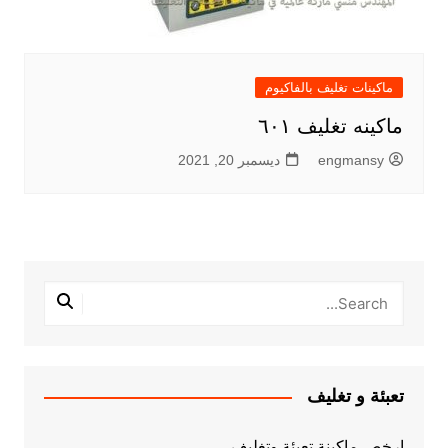
ماكينات تغليف بالفاكيوم
ماكينه تغليف ٦٠١
engmansy
ديسمبر 20, 2021
تعبئة و تغليف
ارخص ماكينة تعبئة وتغليف