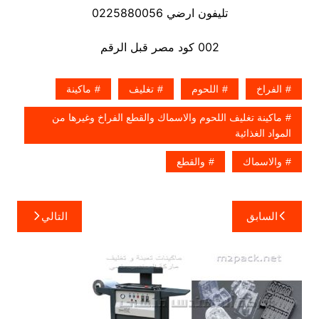
تليفون ارضي 0225880056
002 كود مصر قبل الرقم
الفراخ
اللحوم
تغليف
ماكينة
ماكينة تغليف اللحوم والاسماك والقطع الفراخ وغيرها من
المواد الغذائية
والاسماك
والقطع
تصفّح
السابق
التالي
المقالات