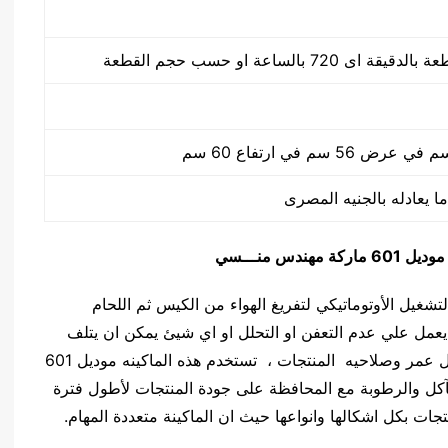
ا يعادله بالجنيه المصرى
موديل 601 ماركة مهندس منـــسي
ندس مــنـسي بالتشغيل الأوتوماتيكي لتفريغ الهواء من الكيس ثم اللحام
 يعمل علي عدم التعفن او التحلل او اي شيئ يمكن ان يتلف
المنتج الموجود بالكيس وهذه الطريقه امنه جدا اذ تطيل عمر وصلاحيه المنتجات ، تستخدم هذه الماكينه موديل 601
تآكل والرطوبة مع المحافظة على جودة المنتجات لأطول فترة
جات بكل اشكالها وانواعها حيث ان الماكينة متعددة المهام.