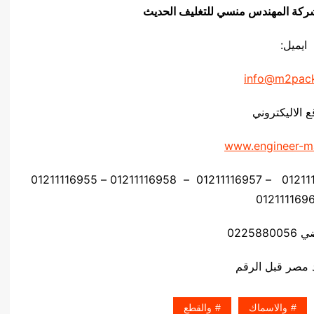
يق شركة المهندس منسي للتغليف الحديث
ايميل:
info@m2pac
ع الاليكتروني
www.engineer-m
موبايل: 01211116954 – 01211116955 – 01211116956 – 01211116957 – 01211116958 – 01211116955
02258
والاسماك
والقطع