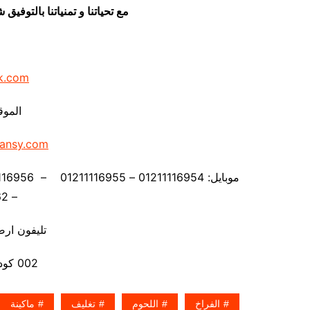
مع تحياتنا و تمنياتنا بالتوف
k.com
الموق
ansy.com
– 01211116962
تليفون ارضي 80056
002 كود مصر قبل الرقم
الفراخ
اللحوم
تغليف
ماكينة