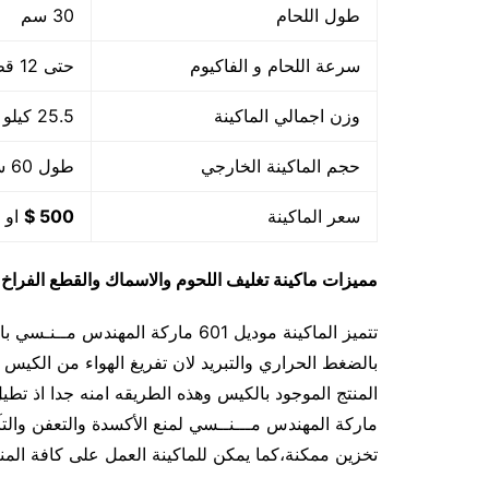
طول اللحام
30 سم
سرعة اللحام و الفاكيوم
حتى 12 قطعة بالدقيقة اى 720 بالساعة او حسب حجم القطعة
وزن اجمالي الماكينة
25.5 كيلو
حجم الماكينة الخارجي
طول 60 سم في عرض 56 سم في ارتفاع 60 سم
سعر الماكينة
500 $
او م
مميزات
ماكينة تغليف اللحوم والاسماك والقطع الفراخ
تتميز الماكينة موديل 601 ماركة المه
بالضغط الحراري والتبريد لان تفريغ الهواء من الكيس
ماركة المهندس مـــنــسي لمنع الأكسدة والتعفن وال
تخزين ممكنة،كما يمكن للماكينة العمل على كافة المنت