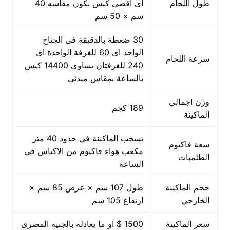
طول اللحام
اي اقصي كيس يكون مقاسه 40
سم × 50 سم
30 ضغطة بالدقيقة فى الجناح
الواحد اى 60 للغرفة الواحدة اى
سرعة اللحام
240 للغرفتان يساوى 14400 كيس
بالساعة بمقاس مبدئي
وزن اجمالي
189 كجم
الماكينة
تسحب الماكينة في حدود 40 متر
سعة فاكيوم
مكعب هواء فاكيوم من الاكياس في
الطلمبات
الساعة
حجم الماكينة
طول 107 سم × عرض 85 سم ×
الخارجي
ارتفاع 105 سم
سعر الماكينة
1500 $ او ما يعادله بالجنيه المصرى