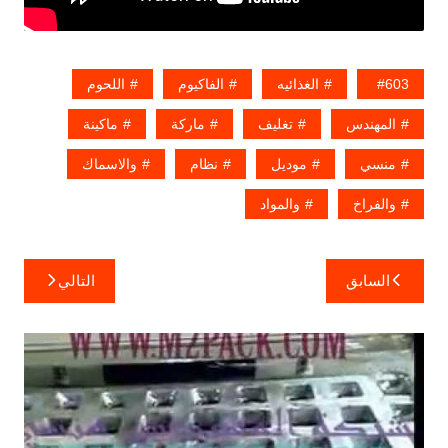
603
الغذائيه
الفاكيوم
اللحوم
المهندس
تغليف
ماركة
ماكينة
منسي
موديل
نظام
والاسماك
والفراخ
والمواد
تصفّح
السابق
التالي
المقالات