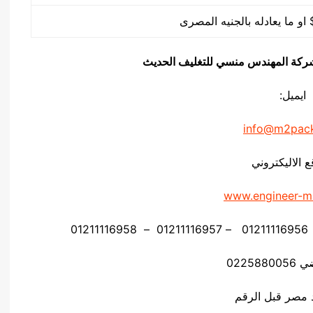
يق شركة المهندس منسي للتغليف الحديث
ايميل:
info@m2pac
ع الاليكتروني
www.engineer-m
02258