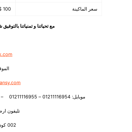
سعر الماكينة
100 $ او ما يعادله بالجنيه المصرى
مع تحياتنا و تمنياتنا بالتوف
k.com
الموق
ansy.com
موبايل: 01211116954 – 01211116955 – 01211116956 – 01211116957 – 01211116958
تليفون ارضي 80056
002 كود مصر قبل الرقم