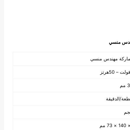
ندس منسي
م