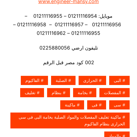
www.engineer-mansy.com
موبايل: 01211116954 – 01211116955 –
01211116956 – 01211116957 – 01211116958 –
01211116955 – 01211116962
تليفون ارضي 0225880056
002 كود مصر قبل الرقم
البى
الحرارى
الصلبة
الفاكيوم
المفصلات
بخامة
بنظام
تغليف
سى
فى
ماكينة
ماكينة تغليف المفصلات والمواد الصلبة بخامة البى فى سى
الحرارى بنظام الفاكيوم
والمواد