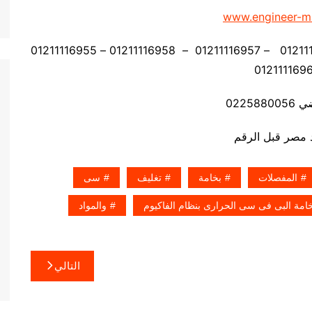
www.engineer-m
موبايل: 01211116954 – 01211116955 – 01211116956 – 01211116957 – 01211116958 – 01211116955
02258
المفصلات
بخامة
تغليف
سى
خامة البى فى سى الحرارى بنظام الفاكيوم
والمواد
التالي