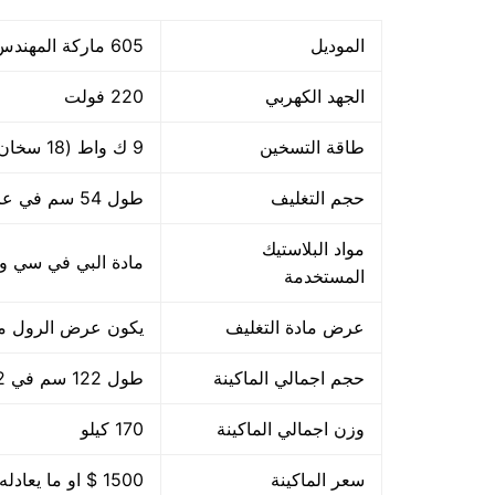
الموديل
605 ماركة المهندس منســي
الجهد الكهربي
220 فولت
طاقة التسخين
9 ك واط (18 سخان *500 وات)
حجم التغليف
طول 54 سم في عرض 39 سم
مواد البلاستيك
مادة البي في سي والبي ا
المستخدمة
عرض مادة التغليف
يكون عرض الرول من 45
حجم اجمالي الماكينة
طول 122 سم في 102 سم عرض في 71 سم ارتفاع
وزن اجمالي الماكينة
170 كيلو
سعر الماكينة
1500 $ او ما يعادله بالجنيه المصرى