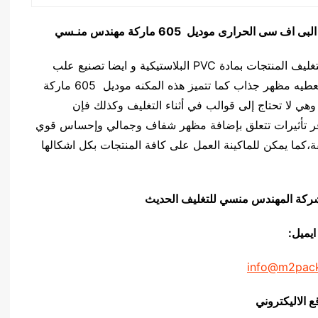
ة البى اف سى الحرارى
موديل 605 ماركة مهندس منـسي
تتميز الماكينة موديل 605 ماركة المهندس منــسي بتغليف المنتجات بمادة PVC البلاستيكية و ايضا تصنيع علب
البلاستيك باشكال مختلفه حيث تحافظ علي المنتج و تعطيه مظهر جذاب كما تتميز هذه المكنه موديل 605 ماركة
هي لا تحتاج إلى قوالب في أثناء التغليف وكذلك فإن
وافر تأثيرات تتعلق بإضافة مظهر شفاف وجمالي وإحساس قوي
ة،كما يمكن للماكينة العمل على كافة المنتجات بكل اشكالها
يق شركة المهندس منسي للتغليف الحديث
ايميل:
info@m2pac
ع الاليكتروني