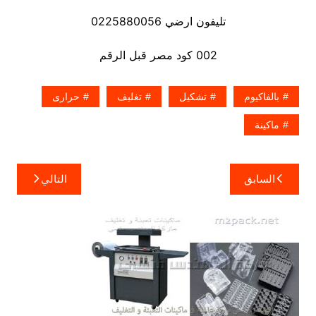
تليفون ارضي 0225880056
002 كود مصر قبل الرقم
بالفاكيوم
تشكيل
تغليف
حرارى
ماكينة
تصفّح
السابق
التالي
المقالات