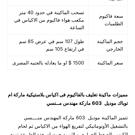
تسحب الماكينة في حدود 40 متر
سعة فاكيوم
مكعب هواء فاكيوم من الاكياس في
الطلمبات
الساعة
حجم الماكينة
طول 107 سم في عرض 85 سم
الخارجي
في ارتفاع 105 سم
سعر الماكينة
1500 $ او ما يعادله بالجنيه المصرى
مميزات
ماكينة تغليف بالفاكيوم فى اكياس بلاستيكية ماركة ام
توباك
موديل 603 ماركة مهندس مــنسي
تتميز الماكينة موديل 603 ماركة المهندس منــــسي
بالتشغيل الأوتوماتيكي لتفريغ الهواء من الاكياس ثم لحام
الكيس بالضغط الحراري و التبريد حيث ان هذه الطريقة تمنع