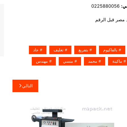
ي:
0225880056
بالفاكيوم
بتفريغ
تغليف
جاد
ماكينة
محمد
منسي
مهندس
التالي