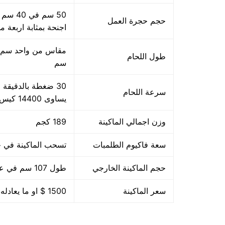
حجم حجرة العمل
اجنحة بمثابة اربعة م
طول اللحام
سم
سرعة اللحام
يساوى 14400 كيس بالساعة بمقاس مبدئي
وزن اجمالي الماكينة
189 كجم
سعة فاكيوم الطلمبات
تسحب الماكينة في حدود 40 متر مكعب هواء فاكيوم من الا
حجم الماكينة الخارجي
طول 107 سم في عرض 85 سم في ارتفاع 105 سم
سعر الماكينة
1500 $ او ما يعادله بالجنيه المصرى