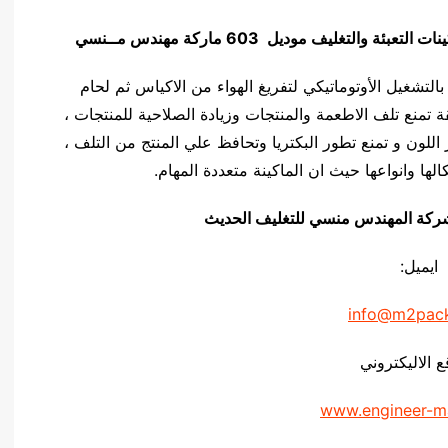
نات التعبئة والتغليف
موديل 603 ماركة مهندس مــنسي
مهندس منــــسي بالتشغيل الأوتوماتيكي لتفريغ الهواء من الاكياس ثم لحام
 تمنع تلف الاطعمة والمنتجات وزيادة الصلاحية للمنتجات ،
 اللون و تمنع تطور البكتريا وتحافظ علي المنتج من التلف ،
ها وانواعها حيث ان الماكينة متعددة المهام.
يق شركة المهندس منسي للتغليف الحديث
ايميل:
info@m2pac
ع الاليكتروني
www.engineer-m