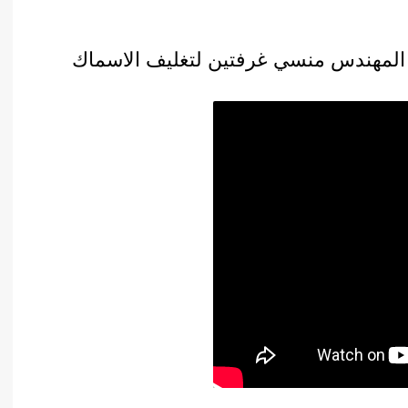
يف فاكيوم موديل 604 ماركة المهندس منسي غرفتين لتغليف الاسماك