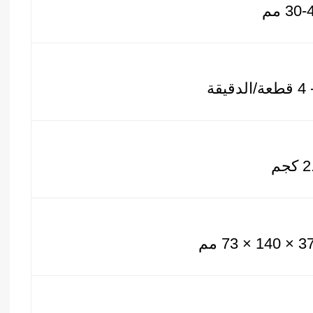
30 مم
كجم
1 × 73 مم