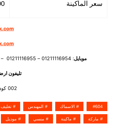
سعر الماكينة
100 دولار او ما 
k.com
k.com
موبايل
: 01211116954 – 01211116955 – 01211116956 – 01211116957 – 01211116958
تليفون ارض
002 كود مصر قبل الرقم
604
الاسماك
المهندس
تغليف
ماركة
ماكينة
منسي
موديل