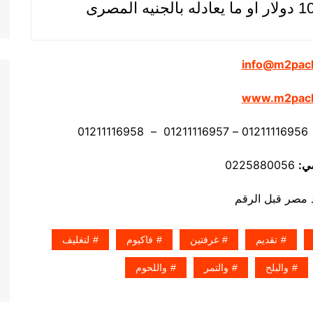
يعادله بالجنيه المصرى
info@m2pac
www.m2pac
ي:
0225880056
تقديم
غرفتين
فاكيوم
لتغليف
والبلح
والتمر
واللحوم