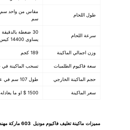
طول اللحام
سم
سرعة اللحام
يساوى 14400 كيس بالساعة بمقاس مبدئي
وزن اجمالي الماكينة
189 كجم
سعة فاكيوم الطلمبات
تسحب الماكينة في حدود 40 متر مكعب هواء فاكيوم من الا
حجم الماكينة الخارجي
طول 107 سم في عرض 85 سم في ارتفاع 105 سم
سعر الماكينة
1500 $ او ما يعادله بالجنيه المصرى
مميزات
ماكينة تغليف فاكيوم
موديل 603 ماركة مهندس مــنسي