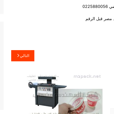
02258
التالي