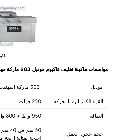
ماكين
مواصفات
ماكينة تغليف فاكيوم
موديل
603 ماركة مهندس منســـي
موديل
603 ماركة المهندس منسي
القوة الكهربائية المحركة
220 فولت
الطاقة
950 واط + 800 واط اللحام
حجم حجرة العمل
اجنحة بمثابة اربعة م