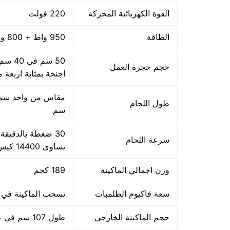
القوة الكهربائية المحركة
220 فولت
الطاقة
950 واط + 800 واط اللحام
حجم حجرة العمل
اجنحة بمثابة اربعة 
طول اللحام
سم
سرعة اللحام
يساوى 14400 كيس بالساعة بمقاس مبدئي
وزن اجمالي الماكينة
189 كجم
سعة فاكيوم الطلمبات
تسحب الماكينة في حدود 40 متر مكعب هواء فاكيوم من ا
حجم الماكينة الخارجي
طول 107 سم في عرض 85 سم في ارتفاع 105 سم