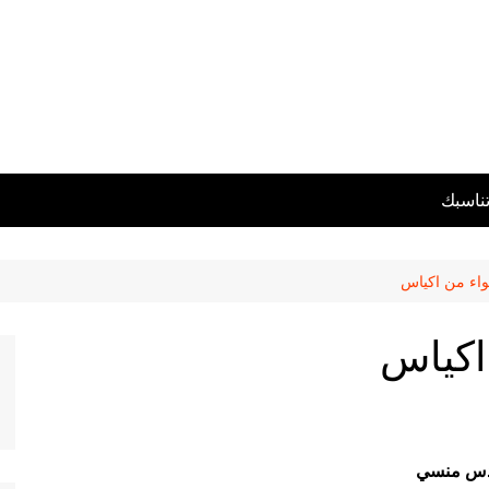
تناسبك
اء من اكياس
اكياس