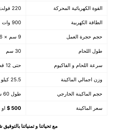
القوة الكهربائية المحركة
220 فولت
الطاقة الكهربية
900 وات +800 واط لحام
حجم حجرة العمل
9 سم × 36 سم × 32 سم
طول اللحام
30 سم
سرعة اللحام و الفاكيوم
حتى 12 قطعة بالدقيقة اى 720 بالساعة او حسب حجم القطعة
وزن اجمالي الماكينة
25.5 كيلو
حجم الماكينة الخارجي
طول 60 سم × عرض 56 سم × ارتفاع 60 سم
سعر الماكينة
500 $
او م
مع تحياتنا و تمنياتنا بالتوف