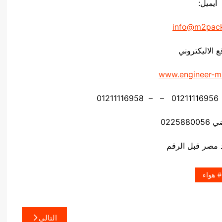
ايميل:
info@m2pac
ع الاليكتروني
www.engineer-m
02258
هواء
التالي